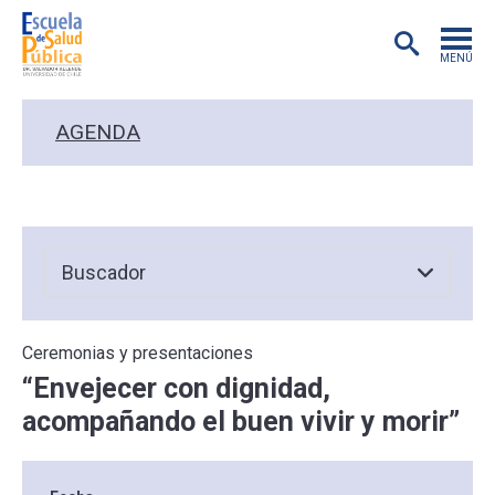
MENÚ
POSTGRADO
AGENDA
INVESTIGACIÓN
EXTENSIÓN
EDUCACIÓN CONTINUA
Ceremonias y presentaciones
PREGRADO
“Envejecer con dignidad,
acompañando el buen vivir y morir”
PUBLICACIONES
ACADÉMICOS