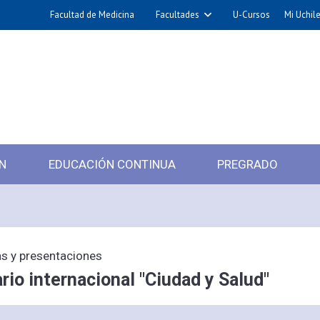
Facultad de Medicina
Facultades
U-Cursos
Mi Uchil
N
EDUCACIÓN CONTINUA
PREGRADO
s y presentaciones
rio internacional "Ciudad y Salud"