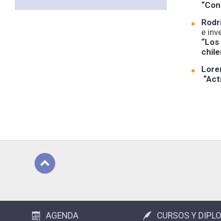
“Con
Rodr
e in
“Los
chile
Lore
“Act
Subir
AGENDA
CURSOS Y DIPL