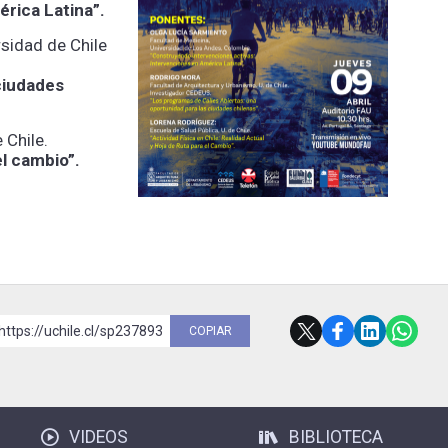
rica Latina”.
rsidad de Chile
ciudades
 Chile.
el cambio”.
https://uchile.cl/sp237893
COPIAR
VIDEOS
BIBLIOTECA