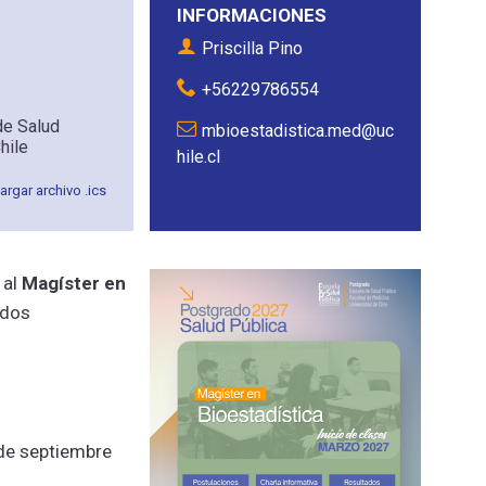
INFORMACIONES
Priscilla Pino
+56229786554
de Salud
mbioestadistica.med@uc
hile
hile.cl
rgar archivo .ics
 al
Magíster en
odos
3 de septiembre