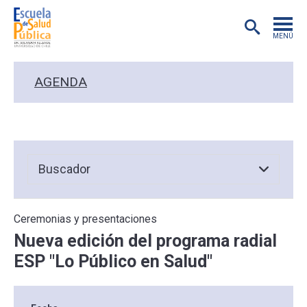
MENÚ
POSTGRADO
AGENDA
INVESTIGACIÓN
EXTENSIÓN
EDUCACIÓN CONTINUA
Ceremonias y presentaciones
PREGRADO
Nueva edición del programa radial
ESP "Lo Público en Salud"
PUBLICACIONES
ACADÉMICOS