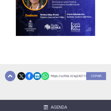
https://uchile.cl/sp242118
COPIAR
Subir
AGENDA