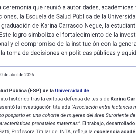
 ceremonia que reunió a autoridades, académicas 
iones, la Escuela de Salud Pública de la Universida
graduación de Karina Carrasco Negue, la estudian
Este logro simboliza el fortalecimiento de la inves
ional y el compromiso de la institución con la gener
 la toma de decisiones en políticas públicas y equid
30 de abril de 2026
lud Pública (ESP) de la
Universidad de
ito histórico tras la exitosa defensa de tesis de
Karina Ca
sentó la investigación titulada
“Asociación entre lactancia 
so posparto en una cohorte de mujeres del área Suroriente de
 características prenatales maternas”
. El trabajo, desarrollado
atti, Profesora Titular del INTA, refleja la e
xcelencia acadé