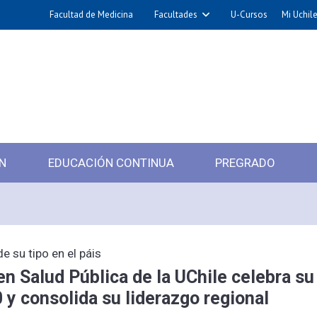
Facultad de Medicina
Facultades
U-Cursos
Mi Uchil
N
EDUCACIÓN CONTINUA
PREGRADO
 su tipo en el páis
n Salud Pública de la UChile celebra su
y consolida su liderazgo regional