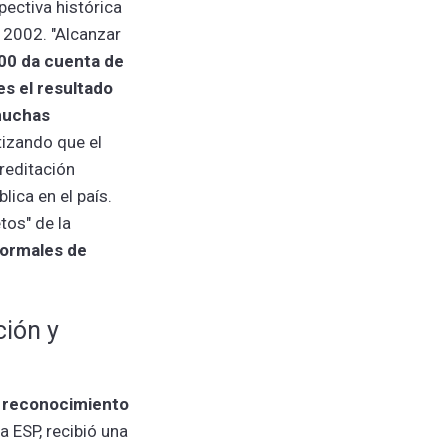
pectiva histórica
 2002. "Alcanzar
00 da cuenta de
es el resultado
muchas
atizando que el
reditación
lica en el país.
tos" de la
formales de
ción y
e reconocimiento
 ESP, recibió una