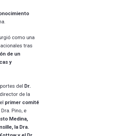
onocimiento
ma.
surgió como una
nacionales tras
ión de un
cas y
aportes del
Dr.
director de la
del
primer comité
a Dra. Pino, e
esto Medina,
lle, la Dra.
 Kottow y el Dr.