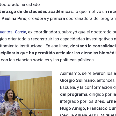
l doctorado ha estado
iderazgo de destacadas académicas
, lo que motivó un
rec
. Paulina Pino
, creadora y primera coordinadora del progra
, ex coordinadora, subrayó que el doctorado 
Fuentes- García
égica orientada a reconstruir las capacidades investigativas 
itamiento institucional. En esa línea,
destacó la consolidac
ciplinario que ha permitido articular las ciencias biomédi
con las ciencias sociales y las políticas públicas.
Asimismo, se relevaron los 
Giorgio Solimano
, entonces 
Escuela, y la conformación 
del programa
, dirigido por l
integrado por los
Dres. Ern
Hugo Amigo, Francisco Cumsi
Cecilia Albala, el Dr. Miguel