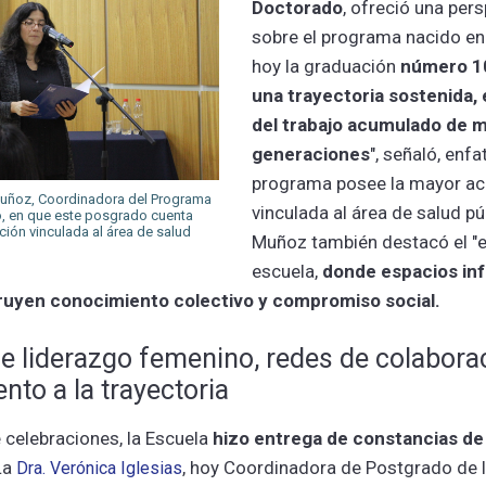
Doctorado
, ofreció una pers
sobre el programa nacido en
hoy la graduación
número 1
una trayectoria sostenida, 
del trabajo acumulado de 
generaciones
", señaló, enf
programa posee la mayor ac
Muñoz, Coordinadora del Programa
vinculada al área de salud púb
, en que este posgrado cuenta
ción vinculada al área de salud
Muñoz también destacó el "e
escuela,
donde espacios in
ruyen conocimiento colectivo y compromiso social.
e liderazgo femenino, redes de colabora
nto a la trayectoria
 celebraciones, la Escuela
hizo entrega de constancias d
La
, hoy Coordinadora de Postgrado de la
Dra. Verónica Iglesias