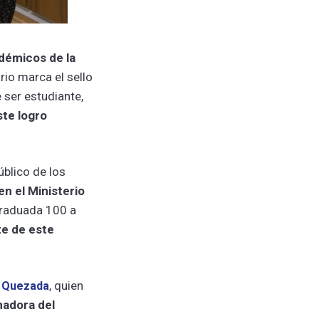
démicos de la
rio marca el sello
 ser estudiante,
ste logro
público de los
en el Ministerio
 graduada 100 a
e de este
, quien
z Quezada
nadora del