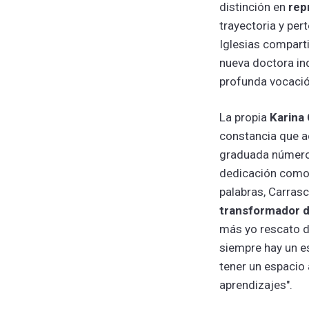
distinción en
rep
trayectoria y per
Iglesias compart
nueva doctora ind
profunda vocación
La propia
Karina
constancia que a
graduada número
dedicación como 
palabras, Carras
transformador d
más yo rescato d
siempre hay un es
tener un espacio 
aprendizajes".