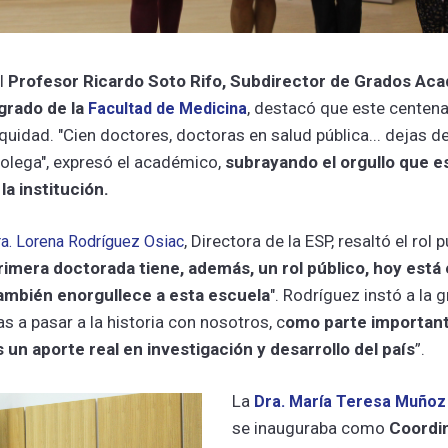
el
Profesor Ricardo Soto Rifo, Subdirector de Grados Aca
grado de la
, destacó que este centena
Facultad de Medicina
equidad. "Cien doctores, doctoras en salud pública... dejas de
colega", expresó el académico,
subrayando el orgullo que e
la institución.
, Directora de la ESP, resaltó el rol 
a. Lorena Rodríguez Osiac
rimera doctorada tiene, además, un rol público, hoy está 
también enorgullece a esta escuela
". Rodríguez instó a la
s a pasar a la historia con nosotros, c
omo parte important
un aporte real en investigación y desarrollo del país
”.
La
Dra. María Teresa Muño
se inauguraba como
Coordi