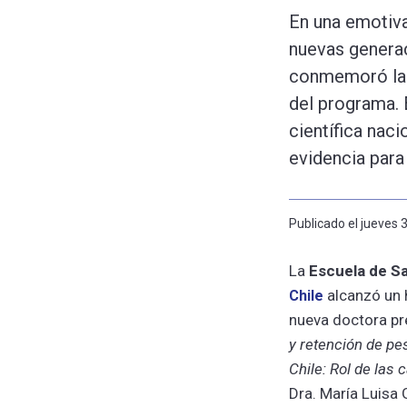
En una emotiva
nuevas generac
conmemoró la 
del programa. 
científica nac
evidencia para
Publicado el jueves 
La
Escuela de Sa
alcanzó un h
Chile
nueva doctora pre
y retención de pe
Chile: Rol de las
Dra. María Luisa G