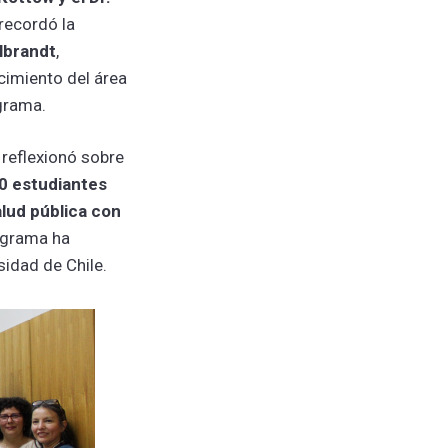
recordó la
lbrandt
,
ecimiento del área
ograma.
 reflexionó sobre
00 estudiantes
alud pública con
rograma ha
sidad de Chile.