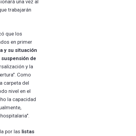
ionará una vez al
que trabajarán
có que los
ados en primer
a y su situación
a suspensión de
salización y la
ertura". Como
a carpeta del
do nivel en el
ho la capacidad
tualmente,
hospitalaria".
da por las
listas