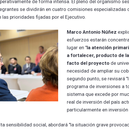
operativamente de forma intensa. El pleno del organismo ses
tegrantes se dividirán en cuatro comisiones especializadas 
as prioridades fijadas por el Ejecutivo.
Marco Antonio Núñez
expli
esfuerzos estarán concentr
lugar en "
la atención primari
a fortalecer, producto de l
facto del proyecto
de univer
necesidad de ampliar su cob
segundo punto, se revisará "l
programa de inversiones a to
sistema que excede por muc
real de inversión del país ac
particularmente en inversión 
alta sensibilidad social, abordará "la situación grave provoca