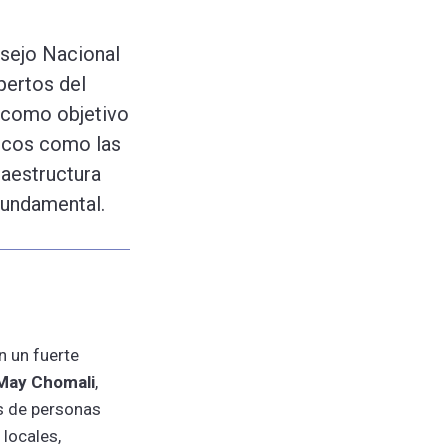
nsejo Nacional
pertos del
e como objetivo
ticos como las
fraestructura
fundamental.
n un fuerte
 May Chomali
,
as de personas
 locales,