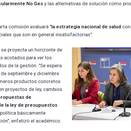
icularmente No Ges
y las alternativas de solución como prio
arta comisión evaluará "
la estrategia nacional de salud
con
iales que son en general insatisfactorias".
 se proyecta un horizonte de
os acotados para ver los
os de la gestión. "Se espera
o de septiembre y diciembre
rimeros productos concretos
en proyectos de ley, cambios
propuestas de
de la ley de presupuestos
 política básicamente
ción", enfatizó el académico.