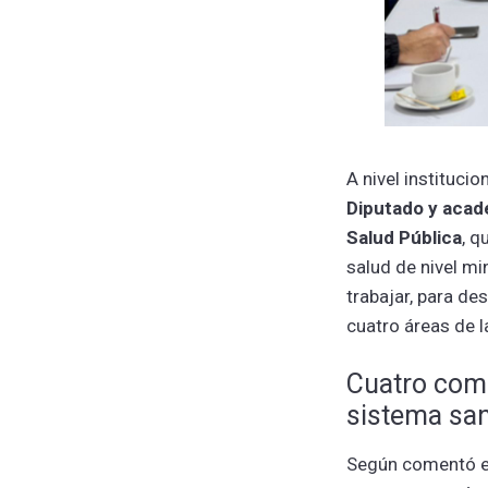
A nivel instituci
Diputado y acadé
Salud Pública
, q
salud de nivel mi
trabajar, para des
cuatro áreas de la
Cuatro comi
sistema san
Según comentó el