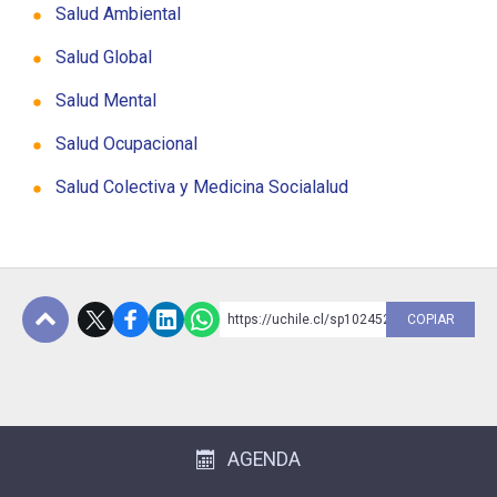
Salud Ambiental
Salud Global
ESCUELA
Salud Mental
BIBLIOTECA
Salud Ocupacional
PLATAFORMA EDUCATIVA
Salud Colectiva y Medicina Socialalud
https://uchile.cl/sp102452
COPIAR
Subir
AGENDA