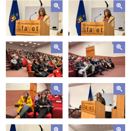
Zoom
Zoom
ESCUELA
BIBLIOTECA
Zoom
Zoom
PLATAFORMA EDUCATIVA
Zoom
Zoom
Zoom
Zoom