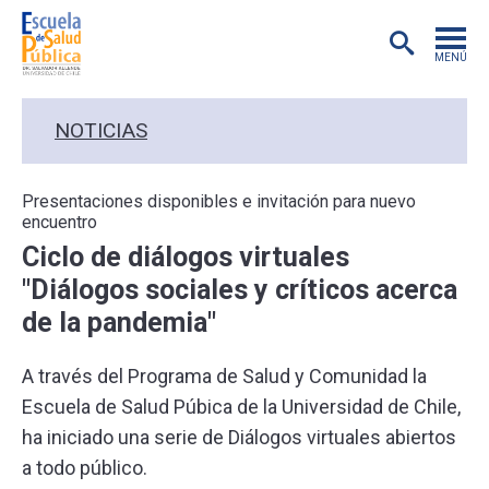
MENÚ
POSTGRADO
NOTICIAS
INVESTIGACIÓN
Presentaciones disponibles e invitación para nuevo
encuentro
EXTENSIÓN
Ciclo de diálogos virtuales
"Diálogos sociales y críticos acerca
EDUCACIÓN CONTINUA
de la pandemia"
PREGRADO
A través del Programa de Salud y Comunidad la
Escuela de Salud Púbica de la Universidad de Chile,
PUBLICACIONES
ha iniciado una serie de Diálogos virtuales abiertos
a todo público.
ACADÉMICOS