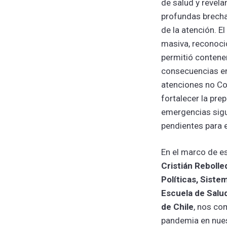
de salud y revel
profundas brechas
de la atención. E
masiva, reconoci
permitió contener
consecuencias en
atenciones no Co
fortalecer la pre
emergencias sig
pendientes para e
En el marco de es
Cristián Rebolle
Políticas, Siste
Escuela de Salud
de Chile
, nos co
pandemia en nues