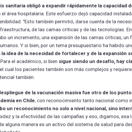
isis sanitaria obligó a expandir rápidamente la capacidad 
el área hospitalaria. Este esfuerzo dejó capacidad instalad
nibilidad. "Esto también permitió, darse cuenta de la nece
nfraestructura, de las camas críticas y de las tecnologías. E
bo un incremento, una expansión de las camas críticas, un 
umanos. Y si bien, por un tema presupuestario ha habido un
 la idea de la necesidad de fortalecer y de la expansión s
. Para el académico, si bien
sigue siendo un desafío, hay cl
el cual los pacientes también son más complejos y requier
tencial también.
despliegue de la vacunación masiva fue otro de los puntos
ndemia en Chile
, con reconocimiento tanto nacional como i
bo un reconocimiento no solo a nivel nacional, sino inter
pidez y la efectividad de las campañas y eso, digamos, esa l
e alguna manera es un activo del sistema de salud para de