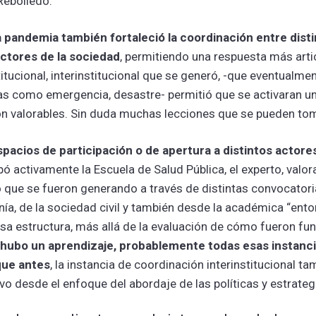
Rebolledo.
a pandemia también fortaleció la coordinación entre dist
actores de la sociedad
, permitiendo una respuesta más arti
itucional, interinstitucional que se generó, -que eventualmen
ias como emergencia, desastre- permitió que se activaran un
on valorables. Sin duda muchas lecciones que se pueden tom
spacios de participación o de apertura a distintos actore
ipó activamente la Escuela de Salud Pública, el experto, valor
 que se fueron generando a través de distintas convocator
nía, de la sociedad civil y también desde la académica “ent
esa estructura, más allá de la evaluación de cómo fueron f
 hubo un aprendizaje, probablemente todas esas instanc
que antes
, la instancia de coordinación interinstitucional 
vo desde el enfoque del abordaje de las políticas y estrateg