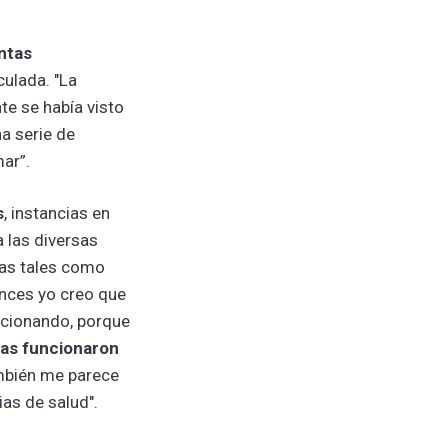
intas
culada. "La
te se había visto
a serie de
ar”.
s
, instancias en
a las diversas
ias tales como
onces yo creo que
uncionando, porque
ias funcionaron
también me parece
ias de salud".