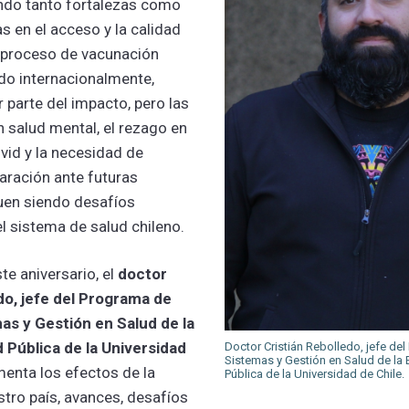
ando tanto fortalezas como
 en el acceso y la calidad
l proceso de vacunación
do internacionalmente,
 parte del impacto, pero las
 salud mental, el rezago en
vid y la necesidad de
paración ante futuras
uen siendo desafíos
l sistema de salud chileno.
te aniversario, el
doctor
do, jefe del Programa de
mas y Gestión
en Salud de la
 Pública de la Universidad
Doctor Cristián Rebolledo, jefe del
Sistemas y Gestión en Salud de la 
menta los efectos de la
Pública de la Universidad de Chile.
tro país, avances, desafíos