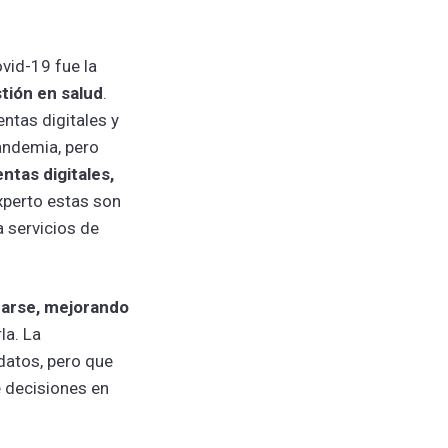
vid-19 fue la
stión en salud
.
ntas digitales y
andemia, pero
ntas digitales,
xperto estas son
a servicios de
darse, mejorando
la. La
datos, pero que
 decisiones en