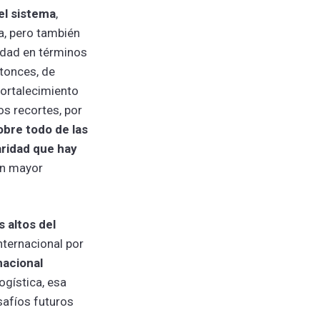
del sistema
,
a, pero también
sidad en términos
ntonces, de
fortalecimiento
os recortes, por
obre todo de las
aridad que hay
en mayor
 altos del
nternacional por
nacional
ogística, esa
safíos futuros