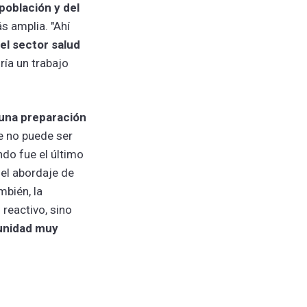
 población y del
s amplia. "Ahí
el sector salud
ía un trabajo
 una preparación
ue no puede ser
ndo fue el último
 el abordaje de
bién, la
reactivo, sino
tunidad muy