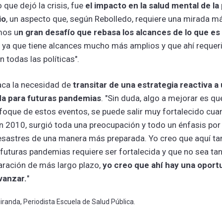
 que dejó la crisis, fue
el impacto en la salud mental de la
io
, un aspecto que, según Rebolledo, requiere una mirada má
mos u
n gran desafío que rebasa los alcances de lo que es 
ya que tiene alcances mucho más amplios y que ahí requerir
 todas las políticas".
aca la necesidad de
transitar de una estrategia reactiva a
a para futuras pandemias
. "Sin duda, algo a mejorar es q
nfoque de estos eventos, se puede salir muy fortalecido cua
n 2010, surgió toda una preocupación y todo un énfasis por
sastres de una manera más preparada. Yo creo que aquí tam
futuras pandemias requiere ser fortalecida y que no sea tan 
aración de más largo plazo,
yo creo que ahí hay una opor
vanzar.
"
randa, Periodista Escuela de Salud Pública.