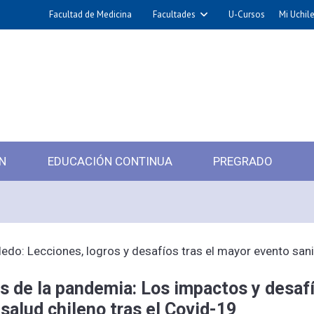
Facultad de Medicina
Facultades
U-Cursos
Mi Uchil
N
EDUCACIÓN CONTINUA
PREGRADO
lledo: Lecciones, logros y desafíos tras el mayor evento sani
s de la pandemia: Los impactos y desafí
salud chileno tras el Covid-19