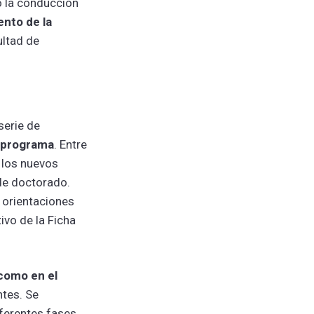
o la conducción
nto de la
ultad de
serie de
l programa
. Entre
e los nuevos
de doctorado.
s orientaciones
ivo de la Ficha
 como en el
ntes. Se
ferentes fases