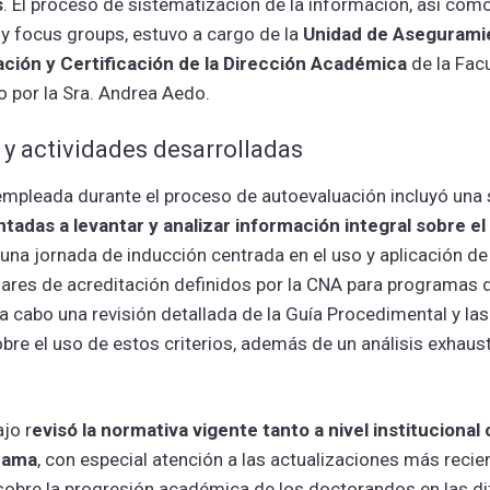
s
. El proceso de sistematización de la información, así com
y focus groups, estuvo a cargo de la
Unidad de Aseguramie
ación y Certificación de la Dirección Académica
de la Fac
o por la Sra. Andrea Aedo.
y actividades desarrolladas
mpleada durante el proceso de autoevaluación incluyó una 
ntadas a levantar y analizar información integral sobre e
 una jornada de inducción centrada en el uso y aplicación d
ndares de acreditación definidos por la CNA para programas 
a cabo una revisión detallada de la Guía Procedimental y la
obre el uso de estos criterios, además de un análisis exhaust
ajo r
evisó la normativa vigente tanto a nivel institucional
rama
, con especial atención a las actualizaciones más recie
sobre la progresión académica de los doctorandos en las di