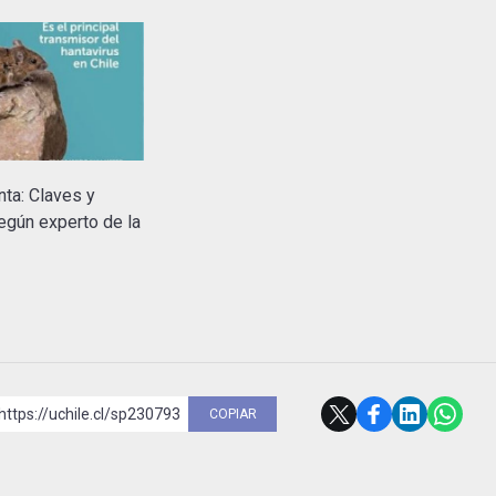
nta: Claves y
egún experto de la
https://uchile.cl/sp230793
COPIAR