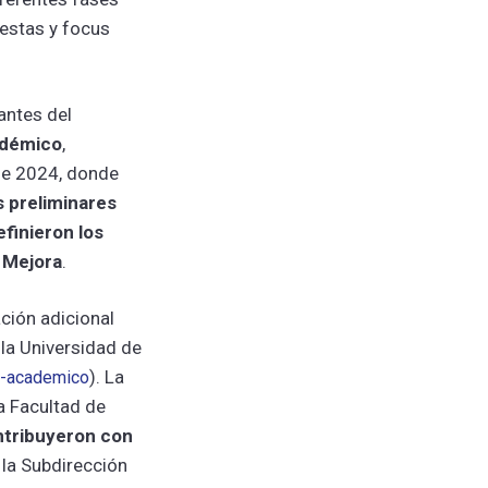
uestas y focus
antes del
adémico
,
 de 2024, donde
s preliminares
efinieron los
e Mejora
.
ción adicional
la Universidad de
). La
io-academico
la Facultad de
ntribuyeron con
 la Subdirección