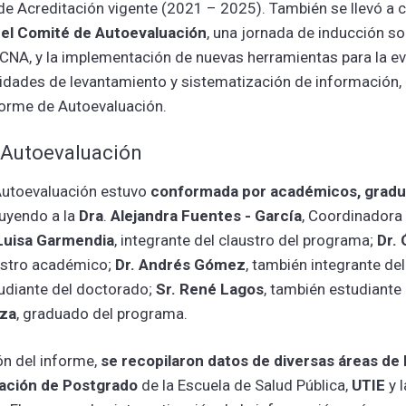
de Acreditación vigente (2021 – 2025). También se llevó a c
el Comité de Autoevaluación
, una jornada de inducción sob
 CNA, y la implementación de nuevas herramientas para la ev
idades de levantamiento y sistematización de información,
forme de Autoevaluación.
 Autoevaluación
Autoevaluación estuvo
conformada por académicos, gradu
cluyendo a la
Dra
.
Alejandra Fuentes - García
, Coordinadora
 Luisa Garmendia
, integrante del claustro del programa;
Dr.
ustro académico;
Dr. Andrés Gómez
, también integrante del
tudiante del doctorado;
Sr. René Lagos
, también estudiante
eza
, graduado del programa.
ón del informe,
se recopilaron datos de diversas áreas de l
ación de Postgrado
de la Escuela de Salud Pública,
UTIE
y 