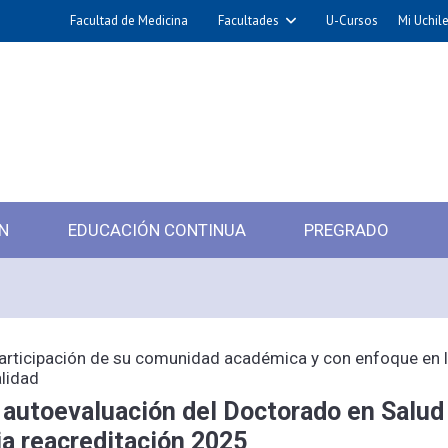
Facultad de Medicina
Facultades
U-Cursos
Mi Uchil
N
EDUCACIÓN CONTINUA
PREGRADO
articipación de su comunidad académica y con enfoque en 
alidad
 autoevaluación del Doctorado en Salud
a reacreditación 2025