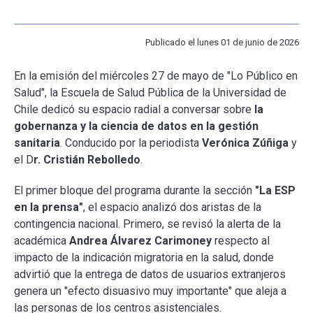
ESCUELA
Publicado el lunes 01 de junio de 2026
En la emisión del miércoles 27 de mayo de "Lo Público en
BIBLIOTECA
Salud", la Escuela de Salud Pública de la Universidad de
Chile dedicó su espacio radial a conversar sobre
la
PLATAFORMA EDUCATIVA
gobernanza y la ciencia de datos en la gestión
sanitaria
. Conducido por la periodista
Verónica Zúñiga
y
el D
r. Cristián Rebolledo
.
El primer bloque del programa durante la sección
"La ESP
en la prensa"
, el espacio analizó dos aristas de la
contingencia nacional. Primero, se revisó la alerta de la
académica
Andrea Álvarez Carimoney
respecto al
impacto de la indicación migratoria en la salud, donde
advirtió que la entrega de datos de usuarios extranjeros
genera un "efecto disuasivo muy importante" que aleja a
las personas de los centros asistenciales.