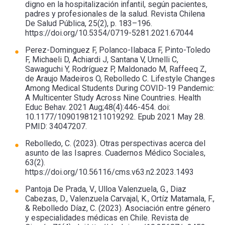
digno en la hospitalización infantil, según pacientes,
padres y profesionales de la salud. Revista Chilena
De Salud Pública, 25(2), p. 183–196.
https://doi.org/10.5354/0719-5281.2021.67044
Perez-Dominguez F, Polanco-Ilabaca F, Pinto-Toledo
F, Michaeli D, Achiardi J, Santana V, Urnelli C,
Sawaguchi Y, Rodríguez P, Maldonado M, Raffeeq Z,
de Araujo Madeiros O, Rebolledo C. Lifestyle Changes
Among Medical Students During COVID-19 Pandemic:
A Multicenter Study Across Nine Countries. Health
Educ Behav. 2021 Aug;48(4):446-454. doi:
10.1177/10901981211019292. Epub 2021 May 28.
PMID: 34047207.
Rebolledo, C. (2023). Otras perspectivas acerca del
asunto de las Isapres. Cuadernos Médico Sociales,
63(2).
https://doi.org/10.56116/cms.v63.n2.2023.1493
Pantoja De Prada, V., Ulloa Valenzuela, G., Diaz
Cabezas, D., Valenzuela Carvajal, K., Ortíz Matamala, F.,
& Rebolledo Díaz, C. (2023). Asociación entre género
y especialidades médicas en Chile. Revista de