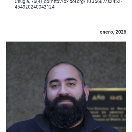
Cirugía, 76(4). doi:http://dx.doi.org/10.35687/s2452-
454920240042124.
enero, 2026