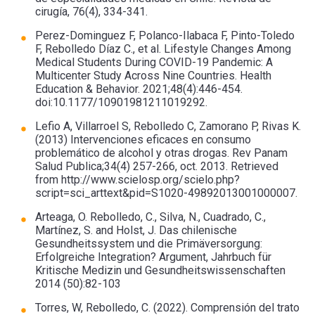
cirugía, 76(4), 334-341.
Perez-Dominguez F, Polanco-Ilabaca F, Pinto-Toledo
F, Rebolledo Díaz C., et al. Lifestyle Changes Among
Medical Students During COVID-19 Pandemic: A
Multicenter Study Across Nine Countries. Health
Education & Behavior. 2021;48(4):446-454.
doi:10.1177/10901981211019292.
Lefio A, Villarroel S, Rebolledo C, Zamorano P, Rivas K.
(2013) Intervenciones eficaces en consumo
problemático de alcohol y otras drogas. Rev Panam
Salud Publica;34(4) 257-266, oct. 2013. Retrieved
from http://www.scielosp.org/scielo.php?
script=sci_arttext&pid=S1020-49892013001000007.
Arteaga, O. Rebolledo, C., Silva, N., Cuadrado, C.,
Martínez, S. and Holst, J. Das chilenische
Gesundheitssystem und die Primäversorgung:
Erfolgreiche Integration? Argument, Jahrbuch für
Kritische Medizin und Gesundheitswissenschaften
2014 (50):82-103
Torres, W, Rebolledo, C. (2022). Comprensión del trato