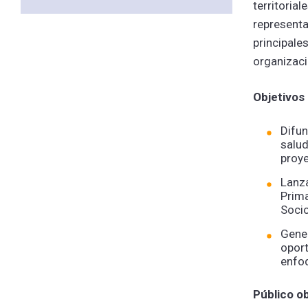
territoria
representa
principale
organizaci
Objetivos 
Difun
salud
proy
Lanza
Prima
Socio
Gener
oport
enfoq
Público ob