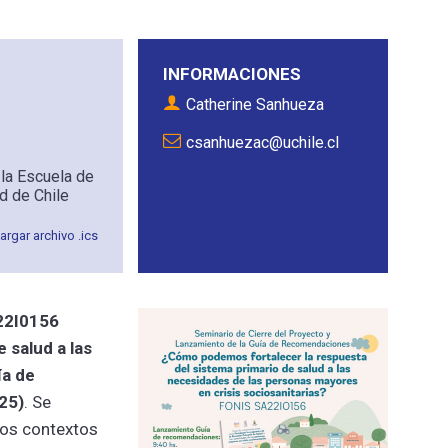
INFORMACIONES
Catherine Sanhueza
csanhuezac@uchile.cl
 la Escuela de
d de Chile
rgar archivo .ics
A22I0156
e salud a las
ía de
25)
. Se
tos contextos