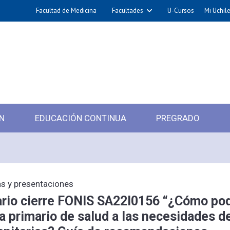
Facultad de Medicina
Facultades
U-Cursos
Mi Uchil
N
EDUCACIÓN CONTINUA
PREGRADO
s y presentaciones
rio cierre FONIS SA22I0156 “¿Cómo pod
a primario de salud a las necesidades d