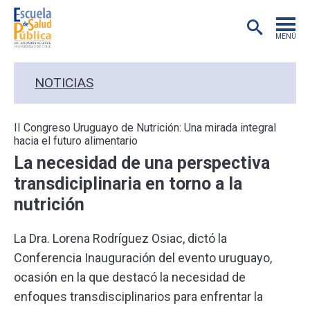
MENÚ
POSTGRADO
NOTICIAS
INVESTIGACIÓN
II Congreso Uruguayo de Nutrición: Una mirada integral
hacia el futuro alimentario
EXTENSIÓN
La necesidad de una perspectiva
transdiciplinaria en torno a la
EDUCACIÓN CONTINUA
nutrición
PREGRADO
La Dra. Lorena Rodríguez Osiac, dictó la
Conferencia Inauguración del evento uruguayo,
PUBLICACIONES
ocasión en la que destacó la necesidad de
enfoques transdisciplinarios para enfrentar la
ACADÉMICOS