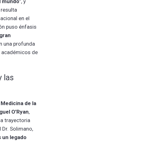
al mundo
”, y
 resulta
acional en el
cón puso énfasis
gran
on una profunda
y académicos de
 las
 Medicina de la
iguel O’Ryan
,
a trayectoria
l Dr. Solimano,
s un legado