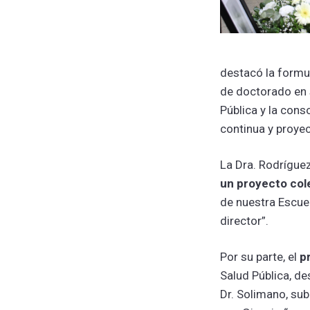
destacó la formul
de doctorado en s
Pública y la con
continua y proyec
La Dra. Rodrígue
un proyecto col
de nuestra Escuel
director”.
Por su parte, el
p
Salud Pública, de
Dr. Solimano, su