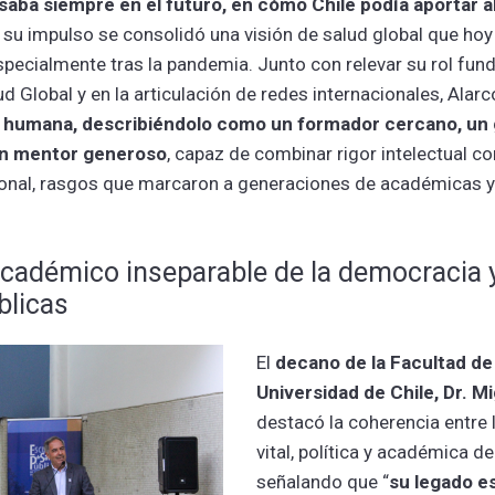
saba siempre en el futuro, en cómo Chile podía aportar 
su impulso se consolidó una visión de salud global que hoy
specialmente tras la pandemia. Junto con relevar su rol fund
 Global y en la articulación de redes internacionales, Alar
 humana, describiéndolo como un formador cercano, un 
un mentor generoso
, capaz de combinar rigor intelectual c
sonal, rasgos que marcaron a generaciones de académicas 
cadémico inseparable de la democracia y
blicas
El
decano de la Facultad de
Universidad de Chile, Dr. M
destacó la coherencia entre l
vital, política y académica de
señalando que “
su legado e