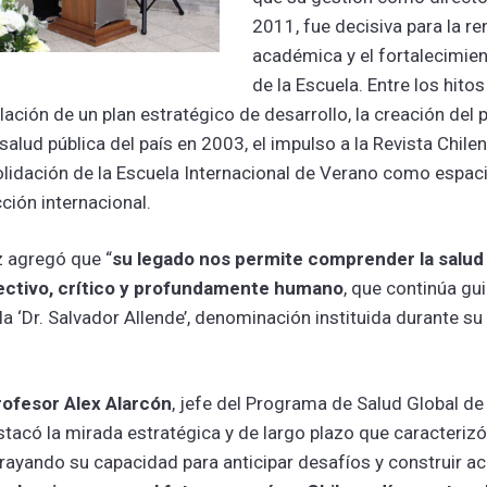
2011, fue decisiva para la r
académica y el fortalecimien
de la Escuela. Entre los hito
ación de un plan estratégico de desarrollo, la creación del
alud pública del país en 2003, el impulso a la Revista Chile
solidación de la Escuela Internacional de Verano como espa
ción internacional.
z agregó que “
su legado nos permite comprender la salud
ectivo, crítico y profundamente humano
, que continúa gu
a ‘Dr. Salvador Allende’, denominación instituida durante s
rofesor Alex Alarcón
, jefe del Programa de Salud Global de
stacó la mirada estratégica y de largo plazo que caracterizó
brayando su capacidad para anticipar desafíos y construir a