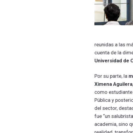
reunidas a las m
cuenta de la dim
Universidad de C
Por su parte, la
m
Ximena Aguilera
como estudiante 
Pública y poster
del sector, desta
fue “un salubrist
academia, sino qu
realidad, transf