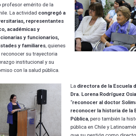
 profesor emérito de la
ile. La actividad
congregó a
ersitarias, representantes
co, académicas y
ionarias y funcionarios,
stades y familiares
, quienes
 reconocer su trayectoria
derazgo institucional y su
iso con la salud pública.
La
directora de la Escuela 
Dra. Lorena Rodríguez Osi
“
reconocer al doctor Solim
reconocer la historia de la
Pública
, pero también la hist
pública en Chile y Latinoamé
que su gestión como director