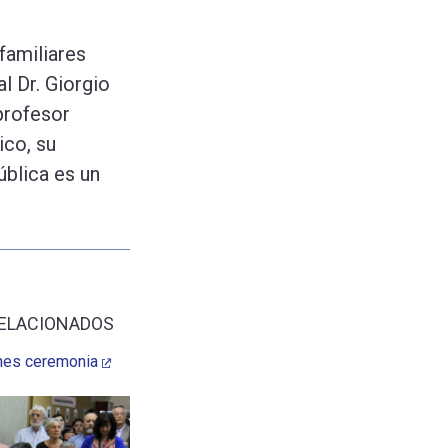
familiares
l Dr. Giorgio
profesor
ico, su
blica es un
ELACIONADOS
nes ceremonia