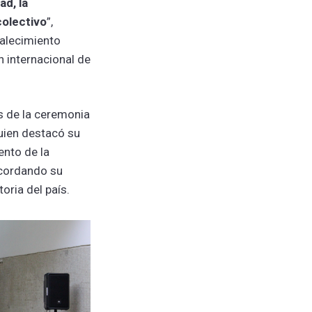
d, la
colectivo
”,
talecimiento
ón internacional de
s de la ceremonia
quien destacó su
ento de la
ecordando su
oria del país.