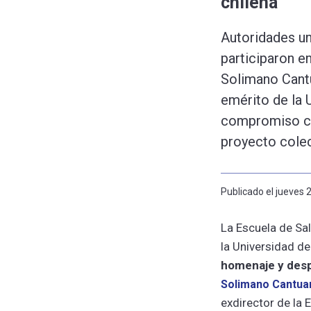
chilena
Autoridades uni
participaron e
Solimano Cantu
emérito de la 
compromiso con
proyecto colect
Publicado el jueves 
La Escuela de Sal
la Universidad de
homenaje y desp
Solimano Cantua
exdirector de la 