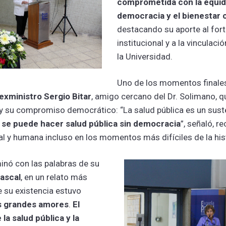
comprometida con la equida
democracia y el bienestar 
destacando su aporte al for
institucional y a la vinculaci
la Universidad.
Uno de los momentos finale
exministro Sergio Bitar
, amigo cercano del Dr. Solimano, 
 y su compromiso democrático: “La salud pública es un sust
 se puede hacer salud pública sin democracia
”, señaló, r
ual y humana incluso en los momentos más difíciles de la hist
inó con las palabras de su
ascal
, en un relato más
e su existencia estuvo
s grandes amores
.
El
 la salud pública y la