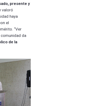
sado, presente y
 y valoró
sidad haya
on el
mérito. “Ver
ta comunidad da
lico de la