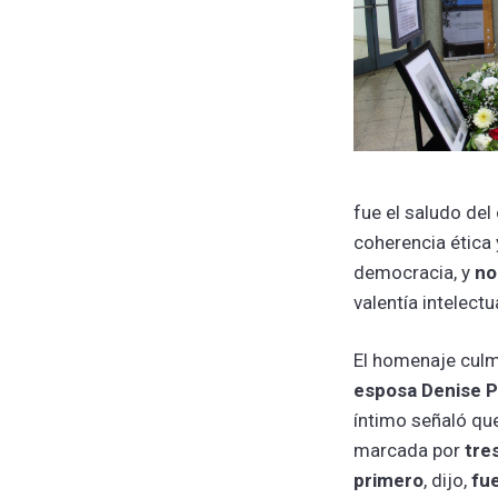
fue el saludo del
coherencia ética
democracia, y
no
valentía intelect
El homenaje culm
esposa Denise P
íntimo señaló qu
marcada por
tre
primero
, dijo,
fue