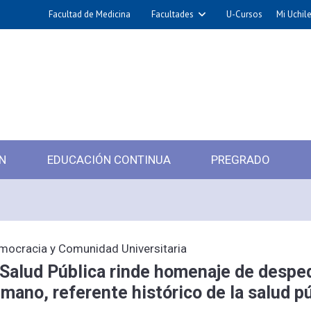
Facultad de Medicina
Facultades
U-Cursos
Mi Uchil
N
EDUCACIÓN CONTINUA
PREGRADO
emocracia y Comunidad Universitaria
Salud Pública rinde homenaje de despedi
imano, referente histórico de la salud p