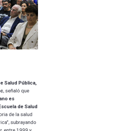
de Salud Pública,
ac
, señaló que
ano es
 Escuela de Salud
oria de la salud
rica”, subrayando
, entre 1999 y