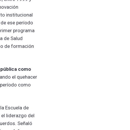
enovación
to institucional
s de ese período
 primer programa
na de Salud
cio de formación
 pública como
iando el quehacer
u período como
 la Escuela de
 el liderazgo del
cuerdos. Señaló