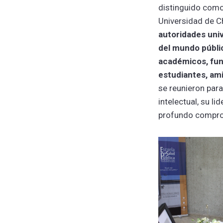
distinguido como
Universidad de Ch
autoridades univ
del mundo públi
académicos, func
estudiantes, ami
se reunieron para
intelectual, su li
profundo comprom