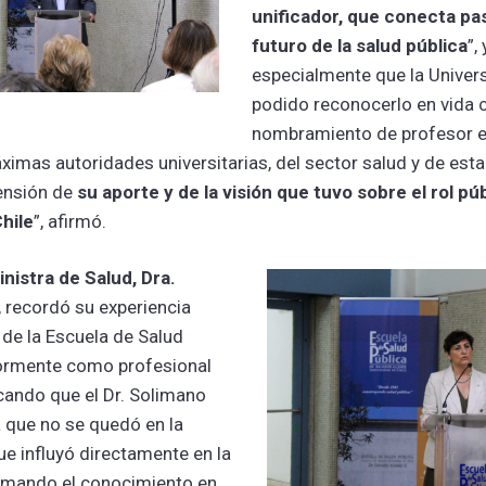
unificador, que conecta pa
futuro de la salud pública
”,
especialmente que la Univer
podido reconocerlo en vida c
nombramiento de profesor e
áximas autoridades universitarias, del sector salud y de es
ensión de
su aporte y de la visión que tuvo sobre el rol púb
hile
”, afirmó.
inistra de Salud, Dra.
, recordó su experiencia
de la Escuela de Salud
iormente como profesional
cando que el Dr. Solimano
a que no se quedó en la
e influyó directamente en la
ormando el conocimiento en