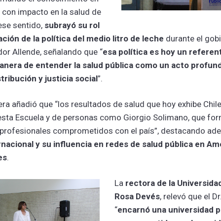
s con impacto en la salud de
 ese sentido,
subrayó su rol
ción de la política del medio litro de leche
durante el gobi
dor Allende, señalando que “
esa política es hoy un referen
anera de entender la salud pública como un acto profu
stribución y justicia social
”.
era añadió que “los resultados de salud que hoy exhibe Chil
e esta Escuela y de personas como Giorgio Solimano, que fo
profesionales comprometidos con el país”, destacando ad
nacional y su influencia en redes de salud pública en Am
es
.
La
rectora de la Universidad
Rosa Devés
, relevó que el D
“
encarnó una universidad p