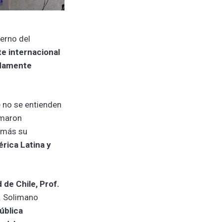
erno del
te internacional
ndamente
e no se entienden
rmaron
emás su
érica Latina y
 de Chile, Prof.
r. Solimano
ública