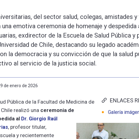
versitarias, del sector salud, colegas, amistades y 
n una emotiva ceremonia de homenaje y despedida a
arias, exdirector de la Escuela de Salud Pública y 
Universidad de Chile, destacando su legado académ
 la democracia y su convicción de que la salud pú
ivo al servicio de la justicia social.
29 de enero de 2026
ENLACES R
ud Pública de la Facultad de Medicina de
 Chile realizó una
ceremonia de
Galería imáge
edida al
Dr. Giorgio Raúl
, profesor titular,
rias
Escuela y recientemente