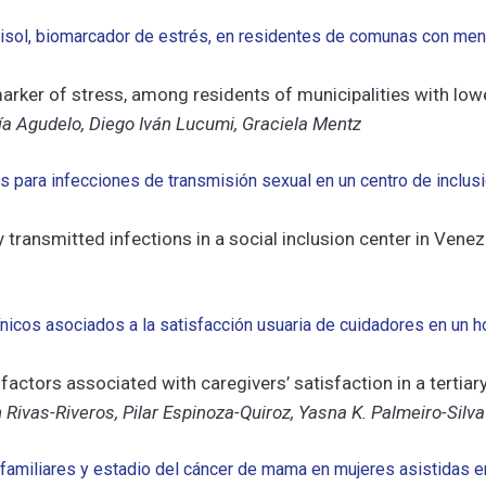
sol, biomarcador de estrés, en residentes de comunas con meno
marker of stress, among residents of municipalities with lowe
ría Agudelo, Diego Iván Lucumi, Graciela Mentz
 para infecciones de transmisión sexual en un centro de inclusi
y transmitted infections in a social inclusion center in Ve
icos asociados a la satisfacción usuaria de cuidadores en un ho
actors associated with caregivers’ satisfaction in a tertiary
 Rivas-Riveros, Pilar Espinoza-Quiroz, Yasna K. Palmeiro-Silva
s familiares y estadio del cáncer de mama en mujeres asistidas e