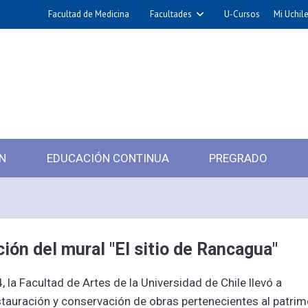
Facultad de Medicina
Facultades
U-Cursos
Mi Uchil
N
EDUCACIÓN CONTINUA
PREGRADO
ión del mural "El sitio de Rancagua"
, la Facultad de Artes de la Universidad de Chile llevó a
stauración y conservación de obras pertenecientes al patri