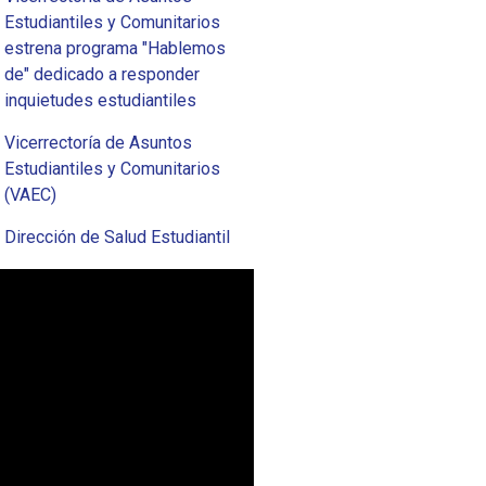
Estudiantiles y Comunitarios
estrena programa "Hablemos
de" dedicado a responder
inquietudes estudiantiles
Vicerrectoría de Asuntos
Estudiantiles y Comunitarios
(VAEC)
Dirección de Salud Estudiantil