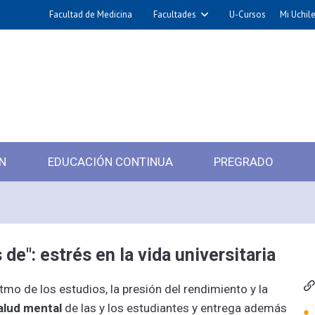
Facultad de Medicina
Facultades
U-Cursos
Mi Uchil
N
EDUCACIÓN CONTINUA
PREGRADO
e": estrés en la vida universitaria
tmo de los estudios, la presión del rendimiento y la
alud mental
de las y los estudiantes y entrega además