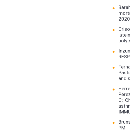
Barah
mort
2020
Cris
lute
poly
Inzu
RESP
Ferna
Paste
and s
Herre
Perez
C; Ch
asth
IMMU
Bruns
PM. 