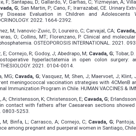
e, F; Santapau, D; Gallardo, V; Garfias, C; Yizmeyian, A; Vill
vada, G
; San Martin, P; Cano, F; Irarrazabal, CE. Urinary Ex
ey Disease Evaluation in Children and Adolescents 
CRINOLOGY. 2022. 1664-2392.
ez, M; Ivanovic-Zuvic, D; Loureiro, C; Carvajal, CA;
Cavada,
eras, O; Collins, MT; Florenzano, P. Clinical and molecular
phosphatemia. OSTEOPOROSIS INTERNATIONAL. 2021. 093
, E; Cornejo, R; Godoy, J; Abedrapo, M;
Cavada, G
; Tobar, D
ostoperative hyperlactatemia in open colon surgery:
THESIOLOGY. 2021. 0104-0014.
a, MG;
Cavada, G
; Vasquez, M; Shen, J; Maervoet, J; Klint
erent meningococcal vaccination strategies with 4CMenB
onal Immunization Program in Chile. HUMAN VACCINES & 
, A; Christensson, K; Christensson, E;
Cavada, G
; Erlandsson
kin contact with fathers after Caesarean sections showed
. 0803-5253.
, M; Binfa, L; Carrasco, A; Cornejo, C;
Cavada, G
; Pantoja
ence among pregnant and puerperal women in Santiago, Chi