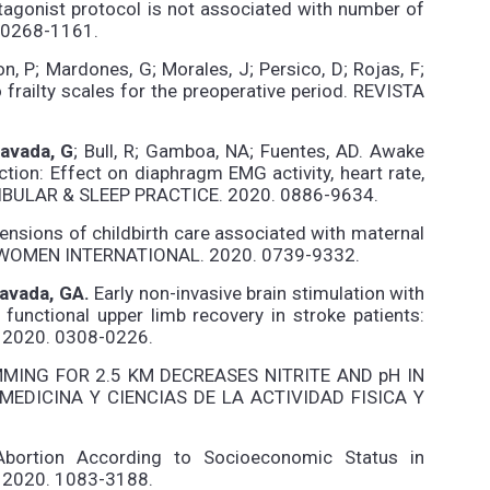
tagonist protocol is not associated with number of
 0268-1161.
, P; Mardones, G; Morales, J; Persico, D; Rojas, F;
 frailty scales for the preoperative period. REVISTA
avada, G
; Bull, R; Gamboa, NA; Fuentes, AD. Awake
ction: Effect on diaphragm EMG activity, heart rate,
BULAR & SLEEP PRACTICE. 2020. 0886-9634.
imensions of childbirth care associated with maternal
R WOMEN INTERNATIONAL. 2020. 0739-9332.
avada, GA.
Early non-invasive brain stimulation with
unctional upper limb recovery in stroke patients:
 2020. 0308-0226.
MING FOR 2.5 KM DECREASES NITRITE AND pH IN
EDICINA Y CIENCIAS DE LA ACTIVIDAD FISICA Y
Abortion According to Socioeconomic Status in
2020. 1083-3188.