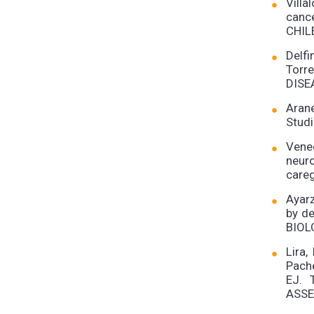
Villa
canc
CHIL
Delf
Torr
DISE
Aran
Stud
Vene
neuro
care
Ayarz
by d
BIOL
Lira,
Pach
EJ. 
ASSE