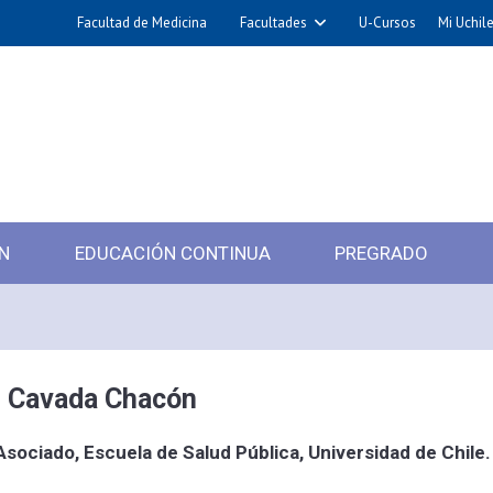
Facultad de Medicina
Facultades
U-Cursos
Mi Uchil
N
EDUCACIÓN CONTINUA
PREGRADO
l Cavada Chacón
sociado, Escuela de Salud Pública, Universidad de Chile.