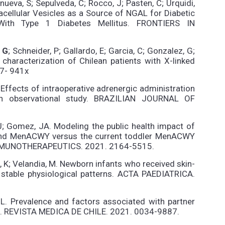
anueva, S; Sepulveda, C; Rocco, J; Pasten, C; Urquidi,
tracellular Vesicles as a Source of NGAL for Diabetic
With Type 1 Diabetes Mellitus. FRONTIERS IN
 G
; Schneider, P; Gallardo, E; Garcia, C; Gonzalez, G;
 characterization of Chilean patients with X-linked
7- 941x
. Effects of intraoperative adrenergic administration
 an observational study. BRAZILIAN JOURNAL OF
, J; Gomez, JA. Modeling the public health impact of
 and MenACWY versus the current toddler MenACWY
IMMUNOTHERAPEUTICS. 2021. 2164-5515.
, K; Velandia, M. Newborn infants who received skin-
 stable physiological patterns. ACTA PAEDIATRICA.
, L. Prevalence and factors associated with partner
le. REVISTA MEDICA DE CHILE. 2021. 0034-9887.