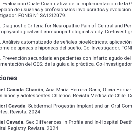
 Evaluación Cuali- Cuantitativa de la implementación de la 
pción de usuarias y profesionales involucrados y evolución 
stigador. FONIS Nº SA12I2079.
 Diagnostic Criteria for Neuropathic Pain of Central and Perip
trophysiological and immunopathological study. Co-Invest
 Análisis automatizado de señales bioeléctricas: aplicación
rome de apneas e hiponeas del sueño. Co-Investigador. FO
 Prevención secundaria en pacientes con Infarto agudo del 
mentación del GES: de la guía a la práctica. Co-Investigad
ciones
iel Cavada Chacón
, Ana María Herrera Gana, Olivia Horn
n niños y adolescentes Chilenos. Revista Médica de Chile. 
ierl Cavada
. Subdermal Progestin Implant and an Oral Com
tes. Revista. 2024
iel Cavada
. Sex Differences in Profile and In‐Hospital Dea
tal Registry. Revista. 2024