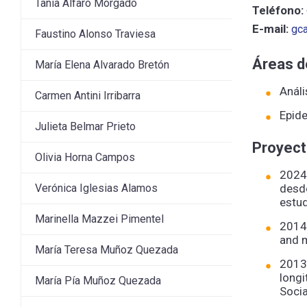
Tania Alfaro Morgado
Teléfono:
E-mail:
gc
Faustino Alonso Traviesa
Áreas d
María Elena Alvarado Bretón
Análi
Carmen Antini Irribarra
Epide
Julieta Belmar Prieto
Proyect
Olivia Horna Campos
2024.
Verónica Iglesias Alamos
desde
estud
Marinella Mazzei Pimentel
2014.
and 
María Teresa Muñoz Quezada
2013 
longi
María Pía Muñoz Quezada
Soci