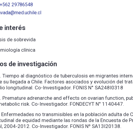
+562 29786548
avada@med.uchile.cl
e interés
sis de sobrevida
miología clínica
os de investigación
 Tiempo al diagnóstico de tuberculosis en migrantes inter
 su llegada a Chile. Factores asociados y evolución del tra
io longitudinal. Co-Investigador. FONIS N° SA248I0318
 Premature adrenarche and effects on ovarian function, pu
metabolic risk. Co-Investigador. FONDECYT N° 1140447.
Enfermedades no transmisibles en la población adulta de Ch
tudinal de equidad mediante las rondas de la Encuesta de P
al, 2004-2012. Co-Investigador. FONIS Nº SA13I20138.