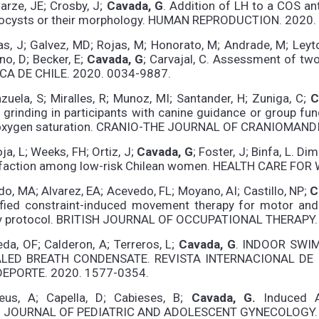
rze, JE; Crosby, J;
Cavada, G
. Addition of LH to a COS an
tocysts or their morphology. HUMAN REPRODUCTION. 2020.
s, J; Galvez, MD; Rojas, M; Honorato, M; Andrade, M; Leyton
o, D; Becker, E;
Cavada, G
; Carvajal, C. Assessment of two
CA DE CHILE. 2020. 0034-9887.
zuela, S; Miralles, R; Munoz, MI; Santander, H; Zuniga, C;
C
 grinding in participants with canine guidance or group fun
oxygen saturation. CRANIO-THE JOURNAL OF CRANIOMANDI
ja, L; Weeks, FH; Ortiz, J;
Cavada, G
; Foster, J; Binfa, L. D
sfaction among low-risk Chilean women. HEALTH CARE FO
do, MA; Alvarez, EA; Acevedo, FL; Moyano, AI; Castillo, NP;
C
fied constraint-induced movement therapy for motor and f
y protocol. BRITISH JOURNAL OF OCCUPATIONAL THERAPY.
da, OF; Calderon, A; Terreros, L;
Cavada, G
. INDOOR SWIM
LED BREATH CONDENSATE. REVISTA INTERNACIONAL DE M
DEPORTE. 2020. 1577-0354.
eus, A; Capella, D; Cabieses, B;
Cavada, G.
Induced 
e. JOURNAL OF PEDIATRIC AND ADOLESCENT GYNECOLOGY. 