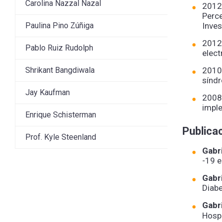
Carolina Nazzal Nazal
2012.
Perce
Paulina Pino Zúñiga
Inve
2012.
Pablo Ruiz Rudolph
elec
Shrikant Bangdiwala
2010.
sínd
Jay Kaufman
2008.
imple
Enrique Schisterman
Publica
Prof. Kyle Steenland
Gabr
-19 e
Gabr
Diabe
Gabr
Hospi