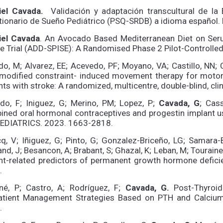
iel Cavada.
Validación y adaptación transcultural de la 
ionario de Sueño Pediátrico (PSQ-SRDB) a idioma español. 
iel Cavada
. An Avocado Based Mediterranean Diet on Seru
e Trial (ADD-SPISE): A Randomised Phase 2 Pilot-Controlled 
do, M; Alvarez, EE; Acevedo, PF; Moyano, VA; Castillo, NN; 
modified constraint- induced movement therapy for motor 
nts with stroke: A randomized, multicentre, double-blind, c
udo, F; Iniguez, G; Merino, PM; Lopez, P;
Cavada, G
; Cass
ined oral hormonal contraceptives and progestin implan
AEDIATRICS. 2023. 1663-2818.
q, V; Iñiguez, G; Pinto, G; Gonzalez-Briceño, LG; Samara-Bo
and, J; Besancon, A; Brabant, S; Ghazal, K; Leban, M; Touraine,
ent-related predictors of permanent growth hormone defi
.
né, P; Castro, A; Rodríguez, F;
Cavada, G.
Post-Thyroid
atient Management Strategies Based on PTH and Calciu
.