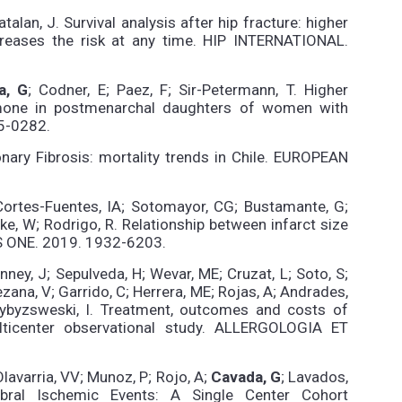
talan, J. Survival analysis after hip fracture: higher
creases the risk at any time. HIP INTERNATIONAL.
a, G
; Codner, E; Paez, F; Sir-Petermann, T. Higher
ormone in postmenarchal daughters of women with
5-0282.
onary Fibrosis: mortality trends in Chile. EUROPEAN
Cortes-Fuentes, IA; Sotomayor, CG; Bustamante, G;
ke, W; Rodrigo, R. Relationship between infarct size
OS ONE. 2019. 1932-6203.
ey, J; Sepulveda, H; Wevar, ME; Cruzat, L; Soto, S;
Lezana, V; Garrido, C; Herrera, ME; Rojas, A; Andrades,
Przybyzsweski, I. Treatment, outcomes and costs of
ulticenter observational study. ALLERGOLOGIA ET
Olavarria, VV; Munoz, P; Rojo, A;
Cavada, G
; Lavados,
bral Ischemic Events: A Single Center Cohort