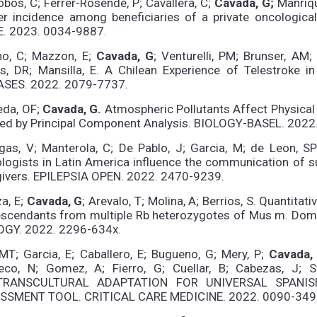
lobos, C; Ferrer-Rosende, P; Cavallera, C;
Cavada, G;
Manríque
er incidence among beneficiaries of a private oncologic
E. 2023. 0034-9887.
ino, C; Mazzon, E;
Cavada, G
; Venturelli, PM; Brunser, AM;
es, DR; Mansilla, E. A Chilean Experience of Telestro
ASES. 2022. 2079-7737.
eda, OF;
Cavada, G.
Atmospheric Pollutants Affect Physical
ied by Principal Component Analysis. BIOLOGY-BASEL. 2022
gas, V; Manterola, C; De Pablo, J; Garcia, M; de Leon, S
logists in Latin America influence the communication of s
givers. EPILEPSIA OPEN. 2022. 2470-9239.
a, E;
Cavada, G
; Arevalo, T; Molina, A; Berrios, S. Quantit
escendants from multiple Rb heterozygotes of Mus m. D
OGY. 2022. 2296-634x.
 MT; Garcia, E; Caballero, E; Bugueno, G; Mery, P;
Cavada,
eco, N; Gomez, A; Fierro, G; Cuellar, B; Cabezas, J; Sf
TRANSCULTURAL ADAPTATION FOR UNIVERSAL SPANIS
SSMENT TOOL. CRITICAL CARE MEDICINE. 2022. 0090-349