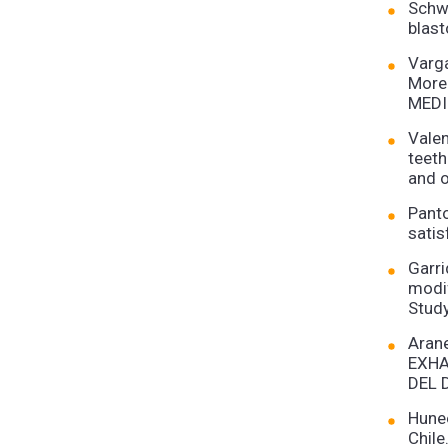
Schwa
blas
Varga
Moren
MEDI
Valen
teeth
and 
Panto
sati
Garri
modi
Stud
Arane
EXHA
DEL 
Hune
Chil