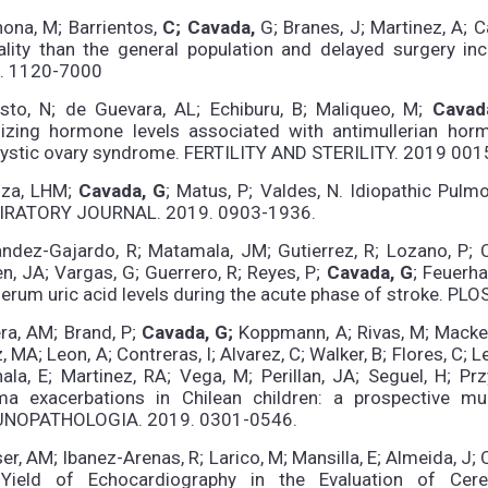
ona, M; Barrientos,
C; Cavada,
G; Branes, J; Martinez, A; Ca
ality than the general population and delayed surgery in
. 1120-7000
osto, N; de Guevara, AL; Echiburu, B; Maliqueo, M;
Cavad
inizing hormone levels associated with antimullerian h
cystic ovary syndrome. FERTILITY AND STERILITY. 2019 001
nza, LHM;
Cavada, G
; Matus, P; Valdes, N. Idiopathic Pulm
IRATORY JOURNAL. 2019. 0903-1936.
ndez-Gajardo, R; Matamala, JM; Gutierrez, R; Lozano, P; 
n, JA; Vargas, G; Guerrero, R; Reyes, P;
Cavada, G
; Feuerha
erum uric acid levels during the acute phase of stroke. PL
ra, AM; Brand, P;
Cavada, G;
Koppmann, A; Rivas, M; Mackenn
, MA; Leon, A; Contreras, I; Alvarez, C; Walker, B; Flores, C; 
ala, E; Martinez, RA; Vega, M; Perillan, JA; Seguel, H; 
ma exacerbations in Chilean children: a prospective m
NOPATHOLOGIA. 2019. 0301-0546.
er, AM; Ibanez-Arenas, R; Larico, M; Mansilla, E; Almeida, J; 
Yield of Echocardiography in the Evaluation of Cere