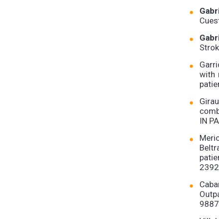
Gabr
Cuest
Gabr
Strok
Garri
with 
patie
Gira
comb
IN P
Meric
Beltr
pati
2392
Caba
Outp
9887