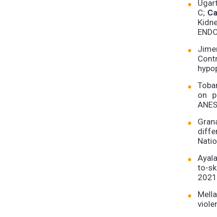
Ugart
C;
Ca
Kidn
ENDO
Jimen
Contr
hypo
Tobar
on p
ANES
Gran
diff
Nati
Ayala
to-s
2021
Mella
viol