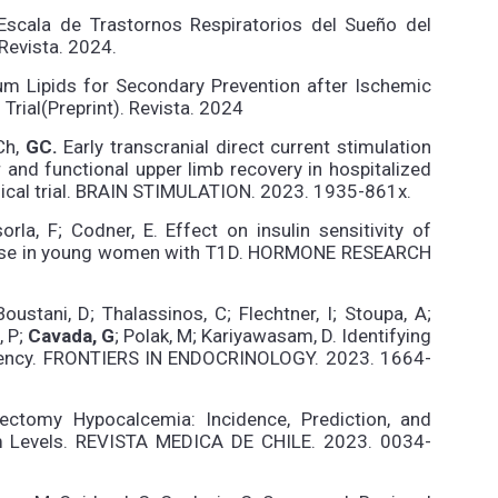
Escala de Trastornos Respiratorios del Sueño del
Revista. 2024.
m Lipids for Secondary Prevention after Ischemic
Trial(Preprint). Revista. 2024
Ch,
GC.
Early transcranial direct current stimulation
and functional upper limb recovery in hospitalized
linical trial. BRAIN STIMULATION. 2023. 1935-861x.
orla, F; Codner, E. Effect on insulin sensitivity of
t use in young women with T1D. HORMONE RESEARCH
ustani, D; Thalassinos, C; Flechtner, I; Stoupa, A;
 P;
Cavada, G
; Polak, M; Kariyawasam, D. Identifying
ciency. FRONTIERS IN ENDOCRINOLOGY. 2023. 1664-
ectomy Hypocalcemia: Incidence, Prediction, and
m Levels. REVISTA MEDICA DE CHILE. 2023. 0034-