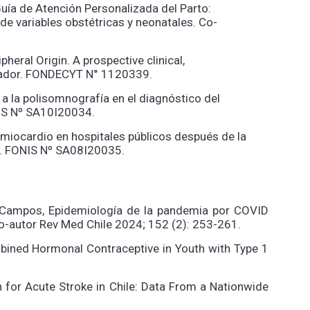
Guía de Atención Personalizada del Parto:
de variables obstétricas y neonatales. Co-
heral Origin. A prospective clinical,
igador. FONDECYT N° 1120339.
 a la polisomnografía en el diagnóstico del
NIS Nº SA10I20034.
miocardio en hospitales públicos después de la
or. FONIS Nº SA08I20035.
a-Campos, Epidemiología de la pandemia por COVID
Co-autor Rev Med Chile 2024; 152 (2): 253-261.
bined Hormonal Contraceptive in Youth with Type 1
th for Acute Stroke in Chile: Data From a Nationwide