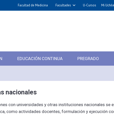
Facultad de Medicina
Facultades
U-Cursos
Mi Uchil
N
EDUCACIÓN CONTINUA
PREGRADO
as nacionales
ones con universidades y otras instituciones nacionales se 
ica, como actividades docentes, formulación y ejecución co