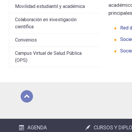
académicos
Movilidad estudiantil y académica
principale
Colaboración en investigación
científica
Red d
Socie
Convenios
Socie
Campus Virtual de Salud Pública
(OPS)
Subir
AGENDA
CURSOS Y DIPL