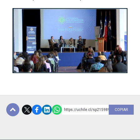
https://uchile.cl/sp215989
COPIAR
Subir